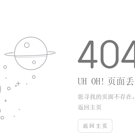
跨服天梯补充单人闯关之外的游玩乐趣，整体玩法节
奏松弛有度，没有繁杂冗余操作，神话题材受众覆盖
面广，长期游玩不会出现资源断层，是兼顾休闲与养
成的仙侠放置手游。
更多游戏
更多+
死地超级英雄
游戏类型：手游下载
游戏大小：17.34MB
游戏评分：6
查看详情
死地超级英雄以手绘漫画末日僵尸世界作为舞台，单指拖拽操控超级...
三国志名将传刘备传