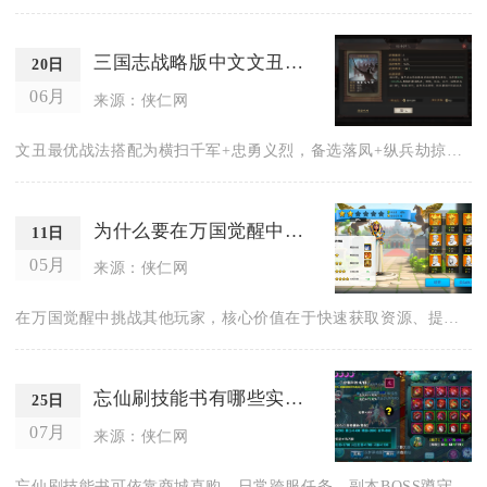
三国志战略版中文文丑适合使用哪种战法
20日
06月
来源：侠仁网
文丑最优战法搭配为横扫千军+忠勇义烈，备选落凤+纵兵劫掠或疾...
为什么要在万国觉醒中挑战其他玩家
11日
05月
来源：侠仁网
在万国觉醒中挑战其他玩家，核心价值在于快速获取资源、提升战力...
忘仙刷技能书有哪些实用方法
25日
07月
来源：侠仁网
忘仙刷技能书可依靠商城直购、日常跨服任务、副本BOSS蹲守、...