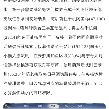
务解锁找酒环节才能触发兑换流程。想要拿到这款酒
水，第一步需要满足等级门槛并完成千机阁区域全部
支线任务拿到初始纸条，随后前往千机阁坐标(47,100)
找到NPC猫球球购置三类互动道具，再去往千机阁
(23,14)的狗丁处按照鱼干、猫棒、饼干的固定顺序对
话解锁后续线索，接着传送至云梦川(192,128)向玉小
小购入漂流瓶，在云梦川钓鱼区域(83,64)与宁哥儿对
话选择兑换选项获取刻字葫芦，使用葫芦后找到云梦
川(55,30)的药老接取每日寻酒隐藏任务，任务描述标
注酸甜果香、田园气息对应的就是酸甜果子酒，至此
才算解锁酒水的寻访权限。