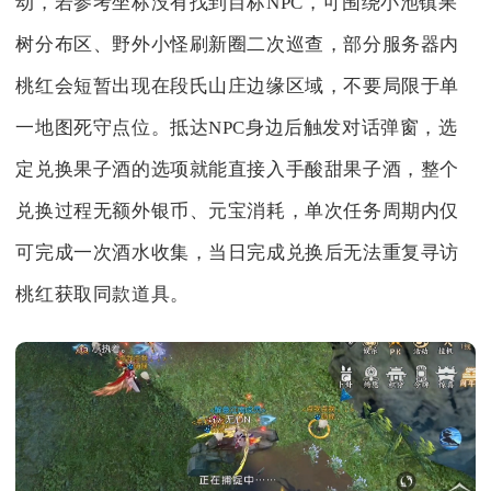
动，若参考坐标没有找到目标NPC，可围绕小池镇果
树分布区、野外小怪刷新圈二次巡查，部分服务器内
桃红会短暂出现在段氏山庄边缘区域，不要局限于单
一地图死守点位。抵达NPC身边后触发对话弹窗，选
定兑换果子酒的选项就能直接入手酸甜果子酒，整个
兑换过程无额外银币、元宝消耗，单次任务周期内仅
可完成一次酒水收集，当日完成兑换后无法重复寻访
桃红获取同款道具。