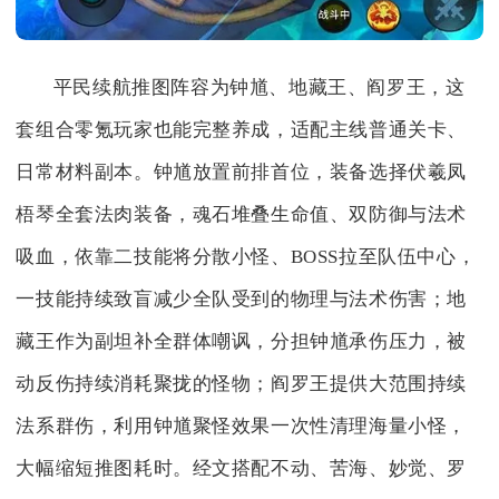
平民续航推图阵容为钟馗、地藏王、阎罗王，这
套组合零氪玩家也能完整养成，适配主线普通关卡、
日常材料副本。钟馗放置前排首位，装备选择伏羲凤
梧琴全套法肉装备，魂石堆叠生命值、双防御与法术
吸血，依靠二技能将分散小怪、BOSS拉至队伍中心，
一技能持续致盲减少全队受到的物理与法术伤害；地
藏王作为副坦补全群体嘲讽，分担钟馗承伤压力，被
动反伤持续消耗聚拢的怪物；阎罗王提供大范围持续
法系群伤，利用钟馗聚怪效果一次性清理海量小怪，
大幅缩短推图耗时。经文搭配不动、苦海、妙觉、罗