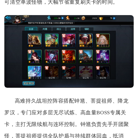
可清空单波怪物，大幅节省重复刷关卡的时间。
高难持久战坦控阵容搭配钟馗、菩提祖师、降龙
罗汉，专门应对多层无尽试炼、高血量BOSS专属关
卡，主打无限续航与连环控制。钟馗负责先手开团聚
怪，菩提祖师提供全队护盾与持续群体回血，抵消