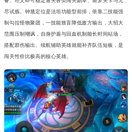
备、经文即可稳定通关各类闯关副本、噩梦关卡与无
尽试炼。钟馗定位是法坦功能型前排，依靠二技能强
制勾拉怪物聚团，一技能致盲降低敌方输出，大招大
范围压制嘲讽，自身护盾与回血机制能长时间站场，
搭配群伤输出、续航辅助英雄就能补齐队伍短板，是
闯关性价比极高的核心英雄。