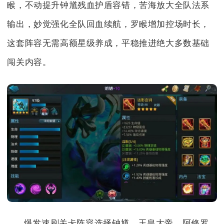
睺，不动提升钟馗残血护盾容错，苦海放大全队法系
输出，妙觉强化全队回血续航，罗睺增加控场时长，
这套阵容无需高额星级养成，平稳推进绝大多数基础
闯关内容。
爆发速刷关卡阵容选择钟馗、玉皇大帝、阿修罗