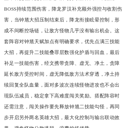
BOSS持续范围伤害，降龙罗汉补充额外强控与收割伤
害，当钟馗大招压制结束后，降龙衔接眩晕控制，形
成不间断控场链，让敌方怪物几乎没有输出机会。这
套阵容对钟馗天赋加点有明确要求，优先点满三技能
大招，再提升二技能叠罪层数强化护盾与回血，最后
补足一技能伤害，经文携带贪障、虚无、净土，贪障
延长敌方受控时间，虚无降低敌方法术穿透，净土持
续回复全队血量，面对多波次连续怪物进攻也不会出
现队伍减员，稳定拿下高难度闯关奖励。搭配阵容时
还需注意，闯关操作要先释放钟馗二技能勾怪，再同
步开启另外两名英雄大招，最大化控制与输出联动效