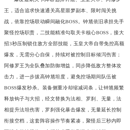
王，适合追求快速通关高星噩梦副本、限时闯关挑
战，依靠控场联动瞬间融化BOSS。钟馗依旧承担先手
聚怪控场职责，二技能精准勾取关卡核心BOSS，接大
招3秒压制锁住敌方全部技能，玉皇大帝自带免控高额
爆发，无需分心自保，持续对被控制目标倾泻伤害；
阿修罗王为全队叠加防御增益，同步降低敌方整体攻
击力，进一步拔高钟馗坦度，避免控场期间队伍被
BOSS爆发秒杀。装备侧重冷却缩减词条，让钟馗频繁
释放钩子与大招，经文替换为法相、罗刹、无量，法
相提升法坦伤害，罗刹强化暴击爆发，无量延长控制
衔接空档，这套阵容操作节奏紧凑，聚怪后三秒内即