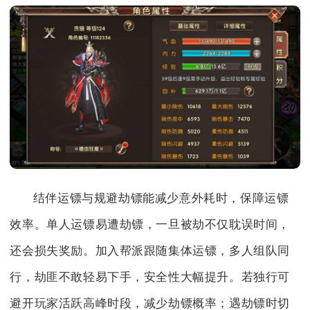
结伴运镖与规避劫镖能减少意外耗时，保障运镖
效率。单人运镖易遭劫镖，一旦被劫不仅耽误时间，
还会损失奖励。加入帮派跟随集体运镖，多人组队同
行，劫匪不敢轻易下手，安全性大幅提升。若独行可
避开玩家活跃高峰时段，减少劫镖概率；遇劫镖时切