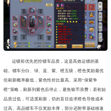
运镖前优先把控镖车品质，这是高效运镖的基
础。镖车分白、绿、蓝、紫、橙五级，橙色奖励最优
但刷新概率极低，紫色性价比最高。采用“保紫争
橙”策略，刷新到紫色后停止，避免银币浪费；若初始
品质过低，可适度刷新，切勿盲目追求橙色导致成本
过高。高品镖车不仅奖励丰厚，部分还附带基础移速