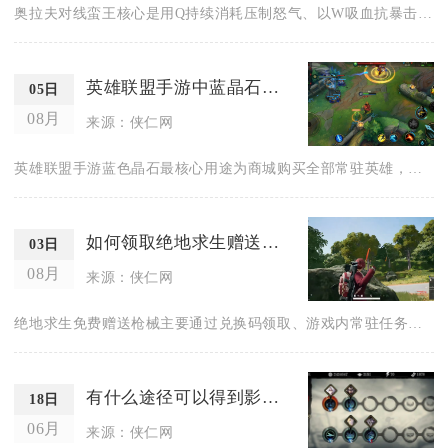
奥拉夫对线蛮王核心是用Q持续消耗压制怒气、以W吸血抗暴击、用...
英雄联盟手游中蓝晶石有哪些用途
05日
08月
来源：侠仁网
英雄联盟手游蓝色晶石最核心用途为商城购买全部常驻英雄，同时可...
如何领取绝地求生赠送的枪
03日
08月
来源：侠仁网
绝地求生免费赠送枪械主要通过兑换码领取、游戏内常驻任务兑换、...
有什么途径可以得到影之刃长鸿
18日
06月
来源：侠仁网