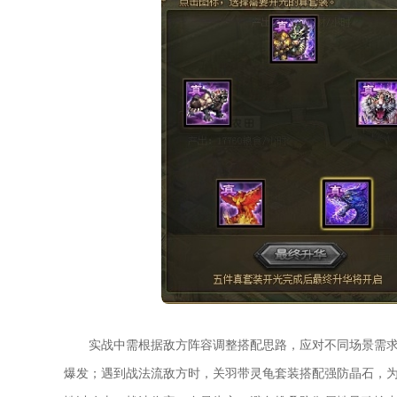
实战中需根据敌方阵容调整搭配思路，应对不同场景需
爆发；遇到战法流敌方时，关羽带灵龟套装搭配强防晶石，