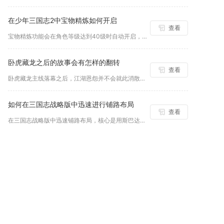
在少年三国志2中宝物精炼如何开启
查看
宝物精炼功能会在角色等级达到40级时自动开启，无需完成前置任...
卧虎藏龙之后的故事会有怎样的翻转
查看
卧虎藏龙主线落幕之后，江湖恩怨并不会就此消散，原本正邪分明的...
如何在三国志战略版中迅速进行铺路布局
查看
在三国志战略版中迅速铺路布局，核心是用斯巴达队伍+自动佣工+...