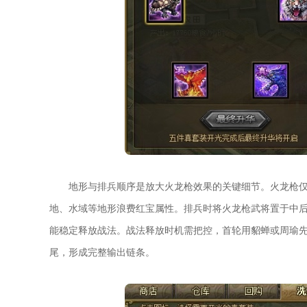
地形与排兵顺序是放大火龙枪效果的关键细节。火龙枪
地、水域等地形浪费红宝属性。排兵时将火龙枪武将置于中
能稳定释放战法。战法释放时机需把控，首轮用貂蝉或周瑜
尾，形成完整输出链条。