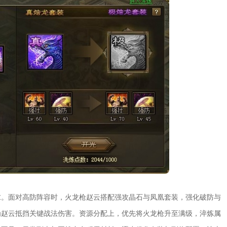
求。面对高防阵容时，火龙枪赵云搭配强攻晶石与凤凰套装，强化破防与
为赵云抵挡关键战法伤害。资源分配上，优先将火龙枪升至满级，淬炼属