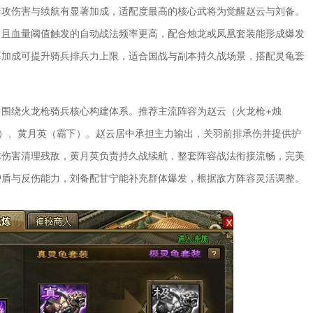
普攻伤害与续航有显著加成，适配度最高的核心武将为觉醒赵云与刘备。
，且血量阈值触发的自动战法频率更高，配合烛龙或凤凰套装能形成爆发
率加成可提升骑兵排兵力上限，适合国战与副本持久战场景，搭配灵龟套
辑，围绕火龙枪骑兵核心构建体系。推荐主流阵容为赵云（火龙枪+烛
）、黄月英（霸下）。赵云居中承担主力输出，关羽前排承伤并提供护
体伤害清理残敌，黄月英负责持久战续航，整套阵容战法衔接流畅，完美
护盾与反伤能力，刘备配甘宁能补充群体爆发，根据敌方阵容灵活调整。