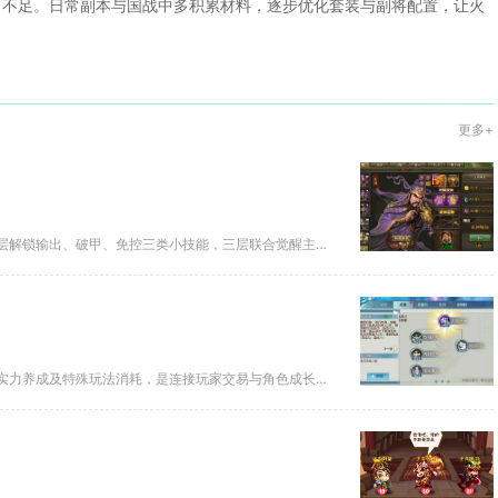
出不足。日常副本与国战中多积累材料，逐步优化套装与副将配置，让火
更多+
适配自身玩法的周诸觉醒技能选择逻辑，核心是按日常主流作战场景分层解锁输出、破甲、免控三类小技能，三层联合觉醒主线技能优先...
梦幻诛仙手游金币是核心流通货币，核心用途为商会交易、道具购买、实力养成及特殊玩法消耗，是连接玩家交易与角色成长的关键资源...