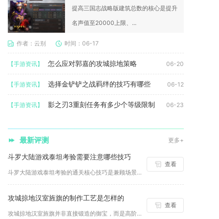
提高三国志战略版建筑总数的核心是提升
名声值至20000上限、...
作者：云别
时间：06-17
怎么应对郭嘉的攻城掠地策略
【手游资讯】
06-20
选择金铲铲之战羁绊的技巧有哪些
【手游资讯】
06-12
影之刃3重刻任务有多少个等级限制
【手游资讯】
06-23
最新评测
更多+
斗罗大陆游戏泰坦考验需要注意哪些技巧
查看
斗罗大陆游戏泰坦考验的通关核心技巧是兼顾场景解谜探索、均衡阵...
攻城掠地汉室旌旗的制作工艺是怎样的
查看
攻城掠地汉室旌旗并非直接锻造的御宝，而是高阶军旗系统中的红色...