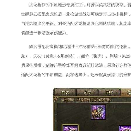
火龙枪作为平原地形专属红宝，对骑兵类武将的统率、
觉醒赵云搭配火龙枪后，龙枪傲世战法可稳定打击多排目标
与持续输出的平衡。刘备搭配火龙枪则强化团队续航，其统
装能进一步增强承伤能力。
阵容搭配需遵循“核心输出+控场辅助+承伤前排”的逻
龙）、关羽（灵龟+地形副将）、貂蝉（驱虎）、周瑜（凤凰
盾保护后排，貂蝉起手控场瓦解敌方前排战法，周瑜补充群
适配火龙枪的平原增益。副将选择上，赵云配夏侯惇可提升