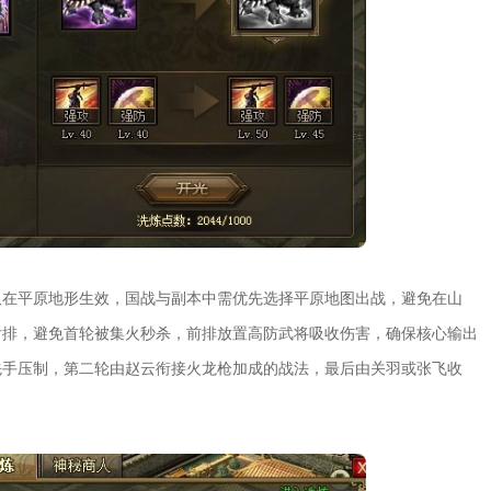
仅在平原地形生效，国战与副本中需优先选择平原地图出战，避免在山
后排，避免首轮被集火秒杀，前排放置高防武将吸收伤害，确保核心输出
先手压制，第二轮由赵云衔接火龙枪加成的战法，最后由关羽或张飞收