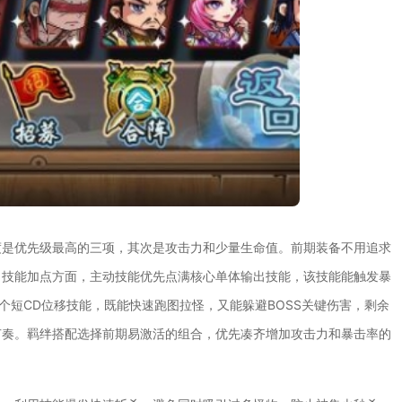
度是优先级最高的三项，其次是攻击力和少量生命值。前期装备不用追求
。技能加点方面，主动技能优先点满核心单体输出技能，该技能能触发暴
个短CD位移技能，既能快速跑图拉怪，又能躲避BOSS关键伤害，剩余
节奏。羁绊搭配选择前期易激活的组合，优先凑齐增加攻击力和暴击率的