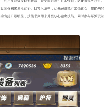
怪，利用技能爆发快速斩杀，避免同时吸引过多怪物，防止被集火秒杀。
过渡装备积累属性优势。日常玩法中，优先完成能产出强化石、技能书的
业输出提升最明显，技能书则用来升级核心输出技能。同时参与帮派玩法