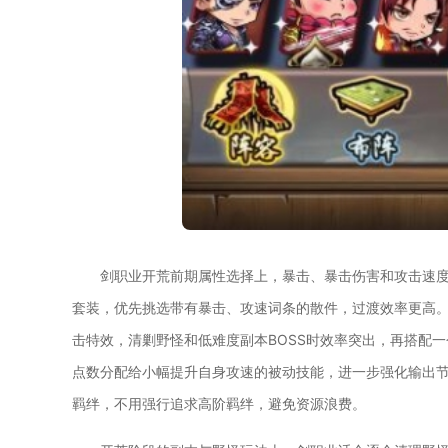
剑职业开荒前期属性选择上，暴击、暴击伤害和攻击速
套装，优先挑选带有暴击、攻速词条的散件，过渡效率更高
击特效，清剿野怪和低难度副本BOSS时效率突出，再搭配一
点数分配给小幅提升自身攻速的被动技能，进一步强化输出
羁绊，不用强行追求高阶羁绊，避免资源浪费。