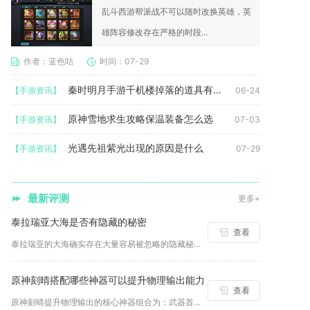
乱斗西游帮派战不可以随时改换英雄，英
雄阵容修改存在严格的时段...
作者：蓝色咕
时间：07-29
秦时明月手游千机楼掉落的道具有什么作用
【手游资讯】
06-24
原神雪地求生攻略保温装备怎么选
【手游资讯】
07-03
光遇先祖紫光出现的原因是什么
【手游资讯】
07-29
最新评测
更多+
泰拉瑞亚大海是否有隐藏的秘密
查看
泰拉瑞亚的大海确实存在大量容易被忽略的隐藏秘密，并非仅作为前...
原神刻晴搭配哪些神器可以提升物理输出能力
查看
原神刻晴提升物理输出的核心神器组合为：武器首选风鹰剑，次选黑...