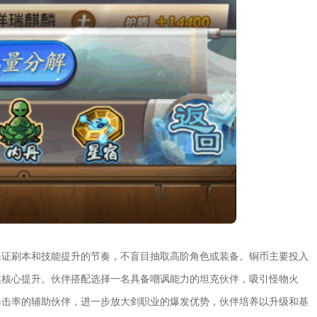
保证刷本和技能提升的节奏，不盲目抽取高阶角色或装备。铜币主要投入
焦核心提升。伙伴搭配选择一名具备嘲讽能力的坦克伙伴，吸引怪物火
暴击率的辅助伙伴，进一步放大剑职业的爆发优势，伙伴培养以升级和基