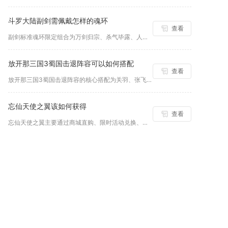
斗罗大陆副剑需佩戴怎样的魂环
查看
副剑标准魂环限定组合为万剑归宗、杀气毕露、人剑合一、剑影随行...
放开那三国3蜀国击退阵容可以如何搭配
查看
放开那三国3蜀国击退阵容的核心搭配为关羽、张飞、马超、黄忠、...
忘仙天使之翼该如何获得
查看
忘仙天使之翼主要通过商城直购、限时活动兑换、守护副本掉落、羽...