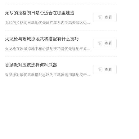
无尽的拉格朗日是否适合在哪里建造
查看
无尽的拉格朗日基地优先建在星系内圈高资源区边缘、雾区附近或小...
火龙枪与攻城掠地武将搭配有什么技巧
查看
火龙枪在攻城掠地中核心搭配技巧是优先适配平原骑兵武将、强化战...
香肠派对应该选择何种武器
查看
香肠派对最优武器搭配思路为主武器选用满配突击步枪覆盖中远距离...