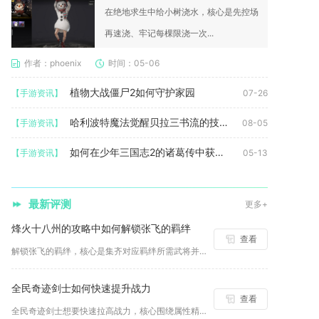
在绝地求生中给小树浇水，核心是先控场
再速浇、牢记每棵限浇一次...
作者：phoenix
时间：05-06
植物大战僵尸2如何守护家园
【手游资讯】
07-26
哈利波特魔法觉醒贝拉三书流的技术要求如何
【手游资讯】
08-05
如何在少年三国志2的诸葛传中获得高分
【手游资讯】
05-13
最新评测
更多+
烽火十八州的攻略中如何解锁张飞的羁绊
查看
解锁张飞的羁绊，核心是集齐对应羁绊所需武将并激活持有状态，无...
全民奇迹剑士如何快速提升战力
查看
全民奇迹剑士想要快速拉高战力，核心围绕属性精准加点、装备深度...