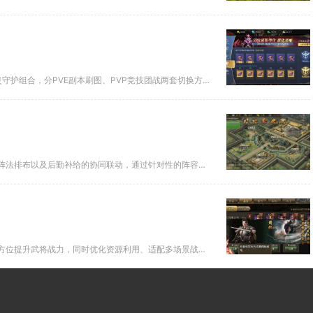
全民奇迹2战士精灵搭配优先采用天灼、苍焰、雷泽、霜华、神灯五精灵守护组合，分PVE副本刷图、PVP竞技团战两套切换方案，...
曹魏军团想要稳定提升整体作战效率，核心在于兵种搭配、武将配置、阵法排布以及后勤补给的协同联动，通过针对性的阵容调整与战前...
攻城掠地洗练核心价值在于定向强化装备属性、激活套装隐藏效果、全方位提升武将战力，同时优化资源利用、适配多场景战斗，是中后...