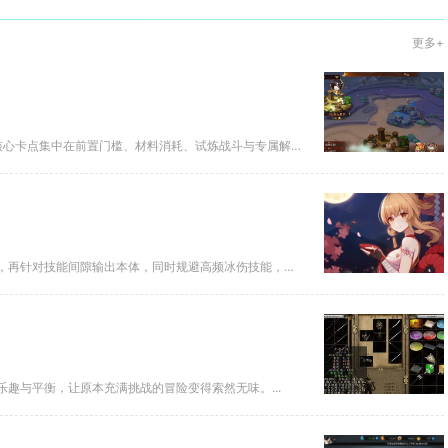
更多+
少年三国志2袁绍传奇任务整体难度偏高，属于中后期硬核养成内容，核心卡点集中在前置门槛、材料消耗、试炼战斗与专属解密四大维...
击败原神深渊冰铳重卫士的核心是优先用强效火元素破掉其冰元素装甲，再针对技能间隙输出本体，同时规避高频冰伤技能，合理配队与...
趣与平衡，让原本充满挑战的冒险变得索然无味。...