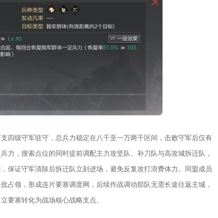
两支四级守军驻守，总兵力稳定在八千至一万两千区间，击败守军后仅有
复兵力，搜索点位的同时提前调配主力攻坚队、补刀队与高攻城拆迁队，
差，保证守军清除后拆迁队立刻进场，避免反复攻打浪费体力。同盟成员
分批占领，形成连片要塞调度网，后续作战调动部队无需长途往返主城，
中立要塞转化为战场核心战略支点。