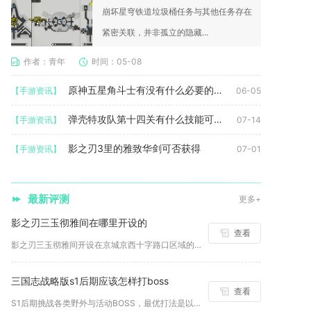
崩坏星穹铁道垃圾桶任务与其他任务存在
紧密关联，并非孤立的隐藏...
作者：青年
时间：05-08
原神五星角斗士有没有什么必要的获取要求
【手游资讯】
06-05
弹壳特攻队第十四关有什么技能可以使用
【手游资讯】
07-14
影之刃3里的雅致华剑可否获得
【手游资讯】
07-01
最新评测
更多+
影之刃三玉彻雅间在哪里开设的
查看
影之刃三玉彻雅间开设在京城京西十字路口区域的副本列表当中，满...
三国志战略版s1后期应该怎样打boss
查看
S1后期挑战各类野外与活动BOSS，最优打法是以满配克制主力...