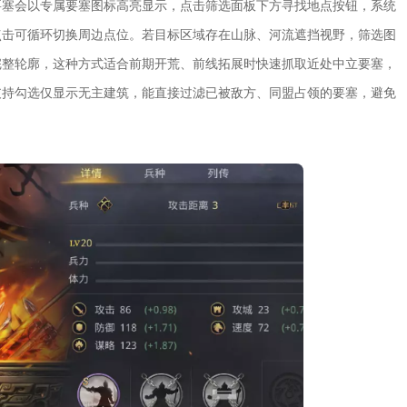
要塞会以专属要塞图标高亮显示，点击筛选面板下方寻找地点按钮，系统
点击可循环切换周边点位。若目标区域存在山脉、河流遮挡视野，筛选图
完整轮廓，这种方式适合前期开荒、前线拓展时快速抓取近处中立要塞，
支持勾选仅显示无主建筑，能直接过滤已被敌方、同盟占领的要塞，避免