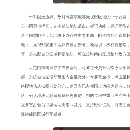
针对国土边界、敌对阵营腹地等无视野区域的中专要塞
主与同盟指挥官，选中疑似地块后点击标记功能，标记类型
送至同盟邮件，若地块下方存在中专要塞，邮件内容会直接标
地上，无视野状态下地块仅显示普通土地标识，极易被忽略
塞，多人配合分区域标记地块，可在短时间内完成整片敌方
大范围跨州搜寻中专要塞时，可通过长史对话指令缩小
郡，系统会推送该郡范围内全部野外中专要塞坐标，点击坐
搭配地毯式扫图辅助补充，以己方已占领国土边缘为起点，
队，确认地块无隐藏建筑后再推进，扫图过程中重点关注关
立要塞占领后可容纳两支部队驻扎、支持野外征兵，能省去
速搭建跨区域行军通道。