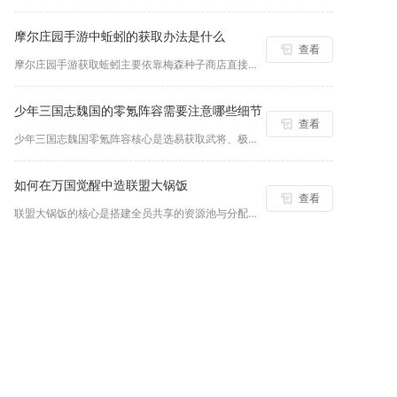
摩尔庄园手游中蚯蚓的获取办法是什么
查看
摩尔庄园手游获取蚯蚓主要依靠梅森种子商店直接采购，搭配日常任...
少年三国志魏国的零氪阵容需要注意哪些细节
查看
少年三国志魏国零氪阵容核心是选易获取武将、极限资源培养、控怒...
如何在万国觉醒中造联盟大锅饭
查看
联盟大锅饭的核心是搭建全员共享的资源池与分配机制，通过联盟建...