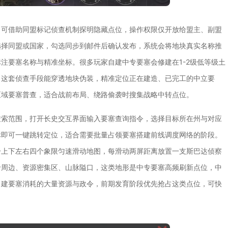
，可借助同盟标记侦查机制探明隐藏点位，操作权限仅开放给盟主、副盟
选择同盟或国家，勾选同步到邮件后确认发布，系统会将地块真实名称推
注要塞名称与精准坐标。很多玩家自建中专要塞会修建在1-2级低等级土
，这套侦查手段能穿透地块伪装，精准定位正在建造、已完工的中立要
区域要塞普查，适合战前布局、绕路偷袭时搜集战略中转点位。
搜索范围，打开长史交互界面输入要塞查询指令，选择目标所在州与对应
标即可一键跳转定位，适合需要批量占领要塞搭建前线调度网络的阶段。
分上下左右四个象限匀速滑动地图，每滑动两屏距离放置一支斯巴达侦察
卡周边、资源密集区、山脉隘口，这类地形是中专要塞高频刷新点位，中
自建要塞消耗的大量资源与政令，前期发育阶段优先抢占这类点位，可快