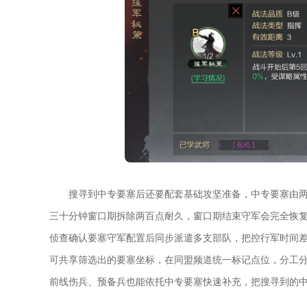
搜寻到中专要塞后还要配套基础攻坚准备，中专要塞由
三十分钟窗口期拆除两百点耐久，窗口期结束守军会完全恢
侦查确认要塞守军配置后同步派遣多支部队，把控行军时间
可共享筛选出的要塞坐标，在同盟频道统一标记点位，分工
前线伤兵、预备兵也能依托中专要塞快速补充，把搜寻到的