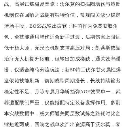
战、高层试炼极易暴毙；沃尔莫的扫描圈增伤与策反
机制仅在回响之战拥有独特价值，常规闯关缺少稳定
清场手段，BOSS战输出疲软；科萌作为免费获取角
色，全技能通用增伤适合新手过渡，后期伤害上限远
低于杨大师，无形态机制支撑高压对局；凯蒂斯依靠
治疗无人机提升续航，但输出加成稀缺，通关效率缓
慢，仅适合纯苟分流玩法；新SP特工伏尔甘火属性爆
发依赖技能刷新，前期成型周期漫长，长线持续输出
稳定性不足，月咏专属月华斩挡弹AOE效果单一，武
器适配限制严重，仅能搭配特定装备发挥作用。多副
本实战数据中，杨大师通关同层数试炼之路耗时比金
缩短近两成，回响之战单次产出资源高于沃尔莫，零