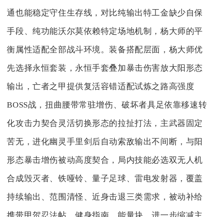
通也能稳定守住生存线，对比纯输出特工金缺少自保
手段、纯功能沃尔莫依赖特定场地机制，杨大师的平
衡属性适配全部战斗环境。装备搭配层面，杨大师优
先选择永恒套装，永恒手套叠加暴击伤害放大阳形态
输出，亡者之甲提供复活容错适配试炼之路高强度
BOSS战，扭曲腰带常驻增伤、破坏者具足依靠移速转
化攻击力契合灵活切换形态的拉扯打法，主武器固定
苦无，进化幽灵手里剑后自动索敌输出不间断，与阳
形态暴击增伤被动高度契合，局内技能必选双无人机
合成毁灭者、铁哑铃、量子足球、雷电发射器，覆盖
持续输出、范围清怪、近身击退三类需求，被动补给
携带甲贺忍法帖、健身指南、能量块，进一步缩减主