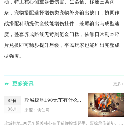
动，特工核心侧重暴击伤害、生命值、移速三条词
条，宠物搭配选择增伤类宠物补齐输出缺口，协同作
战搭配科萌提供全技能增伤挂件，兼顾输出与成型速
度，整套养成路线无苛刻氪金门槛，依靠日常副本碎
片兑换即可稳步提升星级，平民玩家也能堆出完整成
型强度。
更多资讯
更多+
攻城掠地190无车有什么有效策略
09日
06月
来源：侠仁网
攻城掠地190无车通关核心在于貂蝉控场起手、曹操承伤铺垫、甘...