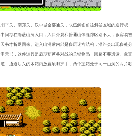
至阳平关、南郑关、汉中城全部通关，队伍解锁前往斜谷区域的通行权
体中间存在隐蔽山洞入口，入口外观和普通山体缝隙区别不大，很容易被
甲天书才折返回来。进入山洞后内部是多层迷宫结构，沿路会出现多处分
六甲天书，这件道具是后期葫芦谷对战的关键物品，顺路不要遗漏。拿完
通道，通道尽头的木箱内放置项羽护手，两个宝箱处于同一山洞的两片独