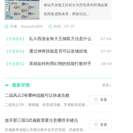
诛仙手游鬼王目前分为罡坦承伤和沸血爆
发两套成熟体系，两套玩法...
作者：wuyuzhu925
时间：07-27
乱斗西游金角大王抽取方法是什么
【手游资讯】
07-04
通过神将技能是否可以攻城掠地
【手游资讯】
07-07
英雄如何利用幻翎的技能打败对手
【手游资讯】
08-09
最新评测
更多+
二战风云2有哪种战舰可以快速击败
查看
二战风云2中，驱逐舰、轻型巡洋舰、常规航母是最容易被快速击败...
放开那三国3武魂殿需要注意哪些关键点
查看
武魂殿养成核心关键点集中在开启等级、武魂套装适配、资源分配、...