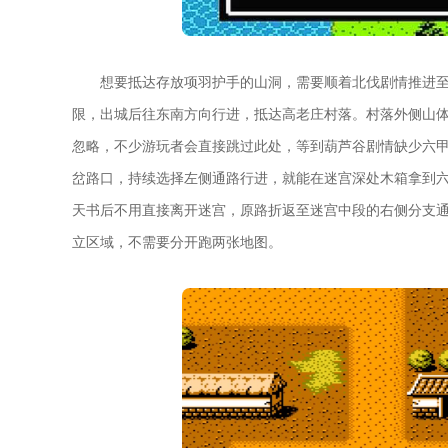
想要抵达存放项羽护手的山洞，需要顺着北伐剧情推进
限，出城后往东南方向行进，抵达高老庄村落。村落外侧山
忽略，不少游玩者会直接跳过此处，等到葫芦谷剧情缺少六
岔路口，持续选择左侧通路行进，就能在迷宫深处木箱拿到
天书后不用直接离开迷宫，原路折返至迷宫中段的右侧分支
立区域，不需要分开跑两张地图。