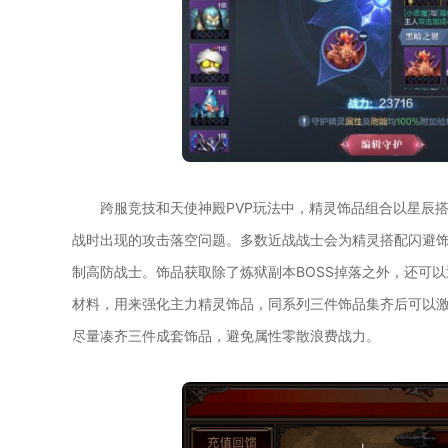
跨服竞技和天使神殿PVP玩法中，精灵饰品组合以星辰
战时出现的攻击落空问题。多数近战战士会为精灵搭配闪避
制高防战士。饰品获取除了炼狱副本BOSS掉落之外，还可
材料，用来强化主力精灵饰品，同系列三件饰品集齐后可以
尽量凑齐三件成套饰品，避免属性零散浪费战力。