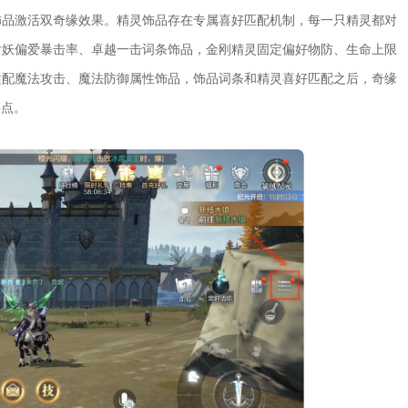
饰品激活双奇缘效果。精灵饰品存在专属喜好匹配机制，每一只精灵都对
女妖偏爱暴击率、卓越一击词条饰品，金刚精灵固定偏好物防、生命上限
适配魔法攻击、魔法防御属性饰品，饰品词条和精灵喜好匹配之后，奇缘
要点。