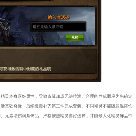
略精灵本身喜好属性，导致奇缘加成无法拉满。合理的养成顺序为先确定
激活基础奇缘，后续慢慢补齐第三件完成套装。不同精灵不能随意混搭饰
刺、元素增伤词条饰品，严格按照精灵喜好选择，才能最大化精灵饰品带