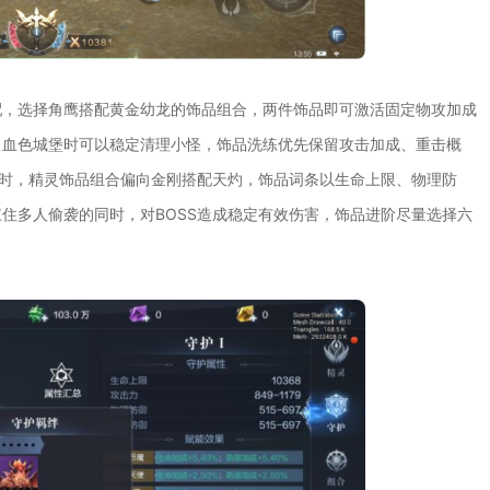
配，选择角鹰搭配黄金幼龙的饰品组合，两件饰品即可激活固定物攻加成
、血色城堡时可以稳定清理小怪，饰品洗练优先保留攻击加成、重击概
S时，精灵饰品组合偏向金刚搭配天灼，饰品词条以生命上限、物理防
住多人偷袭的同时，对BOSS造成稳定有效伤害，饰品进阶尽量选择六