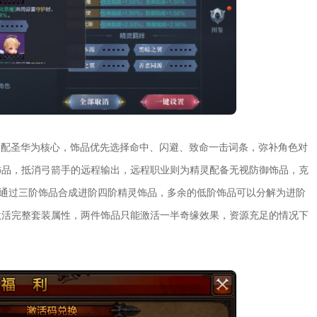
搭配圣华为核心，饰品优先选择命中、闪避、致命一击词条，弥补角色对
饰品，抵消弓箭手的远程输出，远程职业则为精灵配备无视防御饰品，克
以通过三阶饰品合成进阶四阶精灵饰品，多余的低阶饰品可以分解为进阶
激活完整套装属性，两件饰品只能激活一半奇缘效果，资源充足的情况下