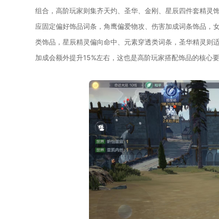
组合，高阶玩家则集齐天灼、圣华、金刚、星辰四件套精灵
应固定偏好饰品词条，角鹰偏爱物攻、伤害加成词条饰品，
类饰品，星辰精灵偏向命中、元素穿透类词条，圣华精灵则
加成会额外提升15%左右，这也是高阶玩家搭配饰品的核心