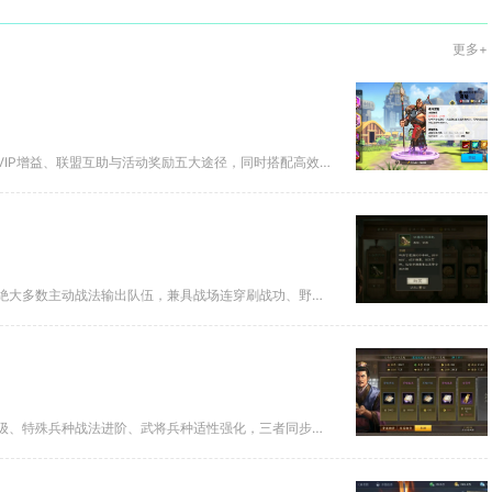
更多+
想要在万国觉醒中快速获取行动力，核心是依托自然恢复、道具补给、VIP增益、联盟互助与活动奖励五大途径，同时搭配高效使用技...
三国志战略版诸葛枪的核心作用是依靠诸葛亮自带的神机妙算机制克制绝大多数主动战法输出队伍，兼具战场连穿刷战功、野战拦截法系...
三国志战略版提升兵种等级分为三大核心维度，分别是城建兵种科技升级、特殊兵种战法进阶、武将兵种适性强化，三者同步推进才能完...