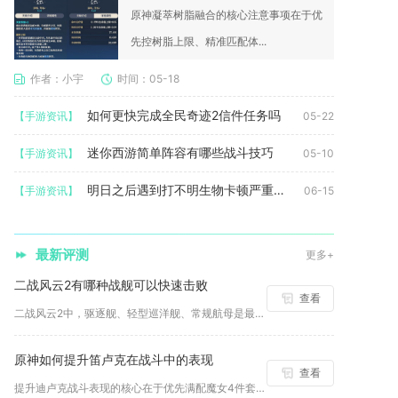
原神凝萃树脂融合的核心注意事项在于优
先控树脂上限、精准匹配体...
作者：小宇
时间：05-18
如何更快完成全民奇迹2信件任务吗
【手游资讯】
05-22
迷你西游简单阵容有哪些战斗技巧
【手游资讯】
05-10
明日之后遇到打不明生物卡顿严重时怎么办
【手游资讯】
06-15
最新评测
更多+
二战风云2有哪种战舰可以快速击败
查看
二战风云2中，驱逐舰、轻型巡洋舰、常规航母是最容易被快速击败...
原神如何提升笛卢克在战斗中的表现
查看
提升迪卢克战斗表现的核心在于优先满配魔女4件套、高暴击暴伤面...