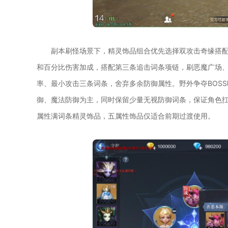
副本刷怪场景下，精灵饰品组合优先选择双攻击奇缘搭
和百分比伤害加成，搭配第三条追击词条项链，刷恶魔广场
率、最小攻击三条词条，舍弃多余防御属性。野外争夺BOS
御、魔法防御为主，同时保留少量无视防御词条，保证角色扛
属性满词条精灵饰品，五属性饰品仅适合前期过渡使用。