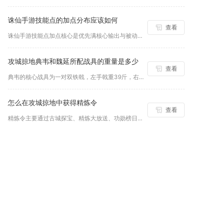
诛仙手游技能点的加点分布应该如何
查看
诛仙手游技能点加点核心是优先满核心输出与被动，功能性技能1点...
攻城掠地典韦和魏延所配战具的重量是多少
查看
典韦的核心战具为一对双铁戟，左手戟重39斤，右手戟重41斤，...
怎么在攻城掠地中获得精炼令
查看
精炼令主要通过古城探宝、精炼大放送、功勋榜日常、限时活动及商...