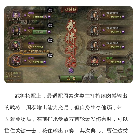
武将搭配上，最适配周泰这类主打持续肉搏输出
的武将，周泰输出能力充足，但自身生存偏弱，带上
固若金汤后，在前排承受敌方首轮爆发伤害时，可以
挡住关键一击，稳住输出节奏。其次典韦、曹仁这类