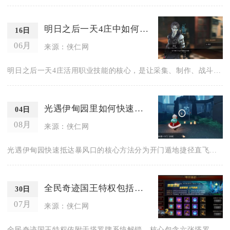
明日之后一天4庄中如何活用职业技能
16日
06月
来源：侠仁网
明日之后一天4庄活用职业技能的核心，是让采集、制作、战斗三类...
光遇伊甸园里如何快速飞往暴风口
04日
08月
来源：侠仁网
光遇伊甸园快速抵达暴风口的核心方法分为开门遁地捷径直飞与常规...
全民奇迹国王特权包括哪些内容
30日
07月
来源：侠仁网
全民奇迹国王特权依附于塔罗牌系统解锁，核心包含六张塔罗潜能同...